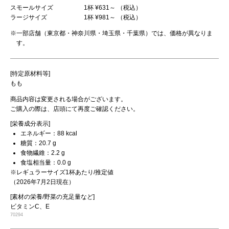
スモールサイズ
1杯 ¥631～ （税込）
ラージサイズ
1杯 ¥981～ （税込）
※一部店舗（東京都・神奈川県・埼玉県・千葉県）では、価格が異なりま
す。
[特定原材料等]
もも
商品内容は変更される場合がございます。
ご購入の際は、店頭にて再度ご確認ください。
[栄養成分表示]
エネルギー：88 kcal
糖質：20.7 g
食物繊維：2.2 g
食塩相当量：0.0 g
※レギュラーサイズ1杯あたり/推定値
（2026年7月2日現在）
[素材の栄養/野菜の充足量など]
ビタミンC、E
70294